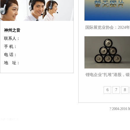
国际展览业协会：2024年
神州之音
中国继续在全球会展市场
联系人：
占据主导地位
手 机：
电 话：
地 址：
锂电企业“扎堆”港股，锻
造国际竞争力
6
7
8
友
友
友
友
友
友
友
友
友
友
友
友
友
友
情
情
情
情
情
情
情
情
情
情
情
情
情
情
链
链
链
链
链
链
链
链
链
链
链
链
链
链
h
? 2004-2016
接：
接：
接：
接：
接：
接：
接：
接：
接：
接：
接：
接：
接：
接：
蚀
厚
合
厂
自
家
东
防
电
电
电
镀
绝
镀
刻
片
页
房
动
具
莞
静
磁
磁
磁
钛
缘
钛
加
加
厂
装
喷
五
印
电
铁
锁
锁
加
电
加