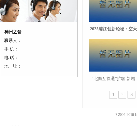
2025浦江创新论坛：空天
神州之音
海洋可持续发展受关注 A
联系人：
赋能带来新契机
手 机：
电 话：
地 址：
“北向互换通”扩容 新增
LPR利率互换
1
2
3
友
友
友
友
友
友
友
友
友
友
友
友
友
友
情
情
情
情
情
情
情
情
情
情
情
情
情
情
链
链
链
链
链
链
链
链
链
链
链
链
链
链
h
? 2004-2016
接：
接：
接：
接：
接：
接：
接：
接：
接：
接：
接：
接：
接：
接：
蚀
厚
合
厂
自
家
东
防
电
电
电
镀
绝
镀
刻
片
页
房
动
具
莞
静
磁
磁
磁
钛
缘
钛
加
加
厂
装
喷
五
印
电
铁
锁
锁
加
电
加