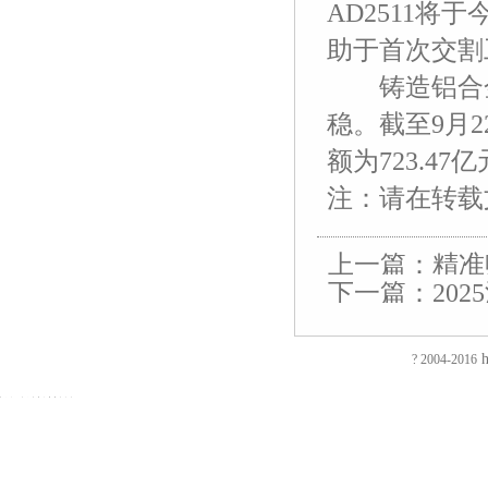
AD2511
助于首次交割
铸造铝合金期
稳。截至9月2
额为723.47亿
友
友
友
友
友
友
友
友
友
友
友
友
情
情
情
情
情
情
情
情
情
情
情
情
注：请在转载
链
链
链
链
链
链
链
链
链
链
链
链
接：
接：
接：
接：
接：
接：
接：
接：
接：
接：
接：
接：
蚀
厚
合
厂
自
家
东
防
电
电
电
绝
刻
片
页
房
动
具
莞
静
磁
磁
磁
缘
上一篇：
精准
加
加
厂
装
喷
五
印
电
铁
锁
锁
电
下一篇：
20
EVA
工
工
家
修
砂
金
刷
推
电
电
阻
泡
过
厚
仿
店
机
厂
厂
拉
控
控
测
带来新契机
棉
滤
板
古
面
喷
家
东
电
锁
锁
试
防
网
吸
合
装
砂
陶
莞
磁
磁
磁
仪
h
? 2004-2016
火
蚀
塑
页
修
机
瓷
彩
铁
力
力
直
阻
刻
厂
拉
东
毛
净
盒
旋
锁
锁
流
友
友
燃
腐
家
手
莞
边
水
印
转
智
电
情
情
EVA
蚀
厚
厂
店
机
器
刷
电
能
阻
链
链
彩
加
片
家
面
冷
五
厂
磁
柜
测
接：
接：
色
工
吸
合
装
冻
金
东
铁
锁
试
镀
镀
EVA