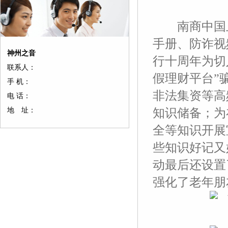
南商中国上
手册、防诈视
神州之音
行十周年为切
联系人：
假理财平台”
手 机：
非法集资等高
电 话：
地 址：
知识储备；为
全等知识开展
些知识好记又
动最后还设置
强化了老年朋