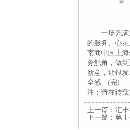
一场充满温
的服务、心灵
南商中国上海
务触角，做到
新意，让银发
全感。(完)
注：请在转载
上一篇：
汇丰
下一篇：
第十
或全国首发
友
友
友
友
友
友
友
友
友
友
友
友
友
友