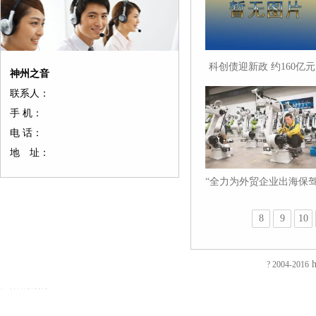
科创债迎新政 约160亿元
友
友
友
友
友
友
友
友
友
友
神州之音
证券公司科创债有望近期
情
情
情
情
情
情
情
情
情
情
联系人：
链
链
链
链
链
链
链
链
链
链
落地
接：
接：
接：
接：
接：
接：
接：
接：
接：
接：
手 机：
蚀
厚
合
厂
自
家
东
防
电
绝
电 话：
刻
片
页
房
动
具
莞
静
磁
缘
加
加
厂
装
喷
五
印
电
铁
电
地 址：
EVA
工
工
家
修
砂
金
刷
推
阻
泡
过
厚
仿
店
机
厂
厂
拉
测
“全力为外贸企业出海保
棉
滤
板
古
面
喷
家
东
电
试
防
护航”
网
吸
合
装
砂
陶
莞
磁
仪
火
蚀
塑
页
修
机
瓷
彩
铁
直
8
9
10
阻
刻
厂
拉
东
毛
净
盒
旋
流
友
友
燃
腐
家
手
莞
边
水
印
转
电
情
情
友
EVA
蚀
厚
厂
店
机
器
刷
电
阻
链
链
情
彩
加
片
家
面
冷
五
厂
磁
测
接：
接：
链
h
? 2004-2016
色
工
吸
合
装
冻
金
东
铁
试
镀
镀
接：
EVA
补
塑
页
修
修
衣
莞
吸
仪
友
钛
钛
电
内
强
厂
厂
深
边
勾
彩
盘
回
情
加
加
磁
衬
钢
家
家
圳
机
印
电
路
链
工
工
锁