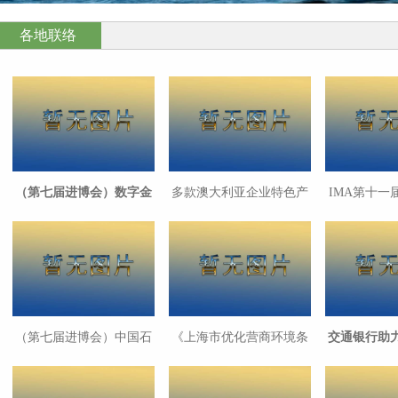
各地联络
（第七届进博会）数字金
多款澳大利亚企业特色产
IMA第十一
融助力全球经贸发展 成降
品在沪首发展示
峰论坛
本增效“助推器”
（第七届进博会）中国石
《上海市优化营商环境条
交通银行助
化七届进博会累计签约超
例》第三次修订实施 全面
域公共交通
2850亿美元
提升执法水平