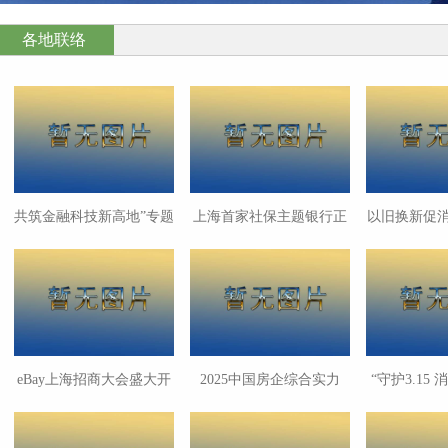
各地联络
共筑金融科技新高地”专题
上海首家社保主题银行正
以旧换新促消
交流会举办
式对外服务
民生消费“
eBay上海招商大会盛大开
2025中国房企综合实力
“守护3.15
启
TOP500测评成果发布
系居民区 