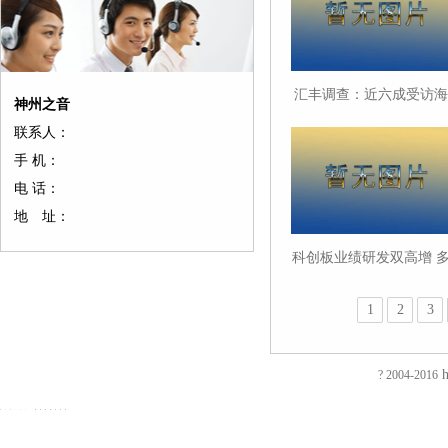
汇丰调查：近六成受访海
神州之音
外企业家未来一年内有意
联系人：
在中国内地开展业务
手 机：
电 话：
地 址：
科创板业绩研发双高增 
维度展现板块活力
1
2
3
友
友
友
友
友
友
友
友
友
友
友
友
友
友
情
情
情
情
情
情
情
情
情
情
情
情
情
情
链
链
链
链
链
链
链
链
链
链
链
链
链
链
h
? 2004-2016
接：
接：
接：
接：
接：
接：
接：
接：
接：
接：
接：
接：
接：
接：
蚀
厚
合
厂
自
家
东
防
电
电
电
镀
绝
镀
刻
片
页
房
动
具
莞
静
磁
磁
磁
钛
缘
钛
加
加
厂
装
喷
五
印
电
铁
锁
锁
加
电
加