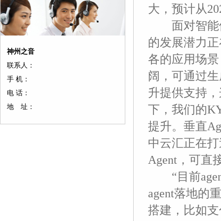
大，预计从202
面对智能体的
的发展潜力正
神州之音
各的应用场景
联系人：
阔，可通过生
手 机：
升提供支持，
电 话：
地 址：
下，我们的K
提升。垂直A
中云汇正在打造
Agent，可
“目前age
agent落
搭建，比如支