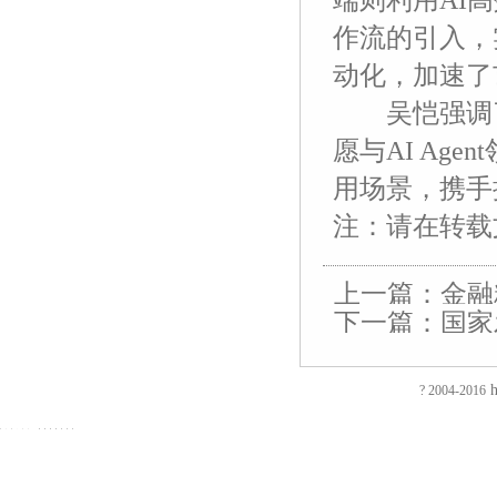
端则利用AI高
作流的引入，
动化，加速了
吴恺强调了
愿与AI Ag
用场景，携手
注：请在转载
上一篇：
金融
下一篇：
国家
友
友
友
友
友
友
友
友
友
友
友
友
友
友
情
情
情
情
情
情
情
情
情
情
情
情
情
情
链
链
链
链
链
链
链
链
链
链
链
链
链
链
h
? 2004-2016
接：
接：
接：
接：
接：
接：
接：
接：
接：
接：
接：
接：
接：
接：
蚀
厚
合
厂
自
家
东
防
电
电
电
镀
绝
镀
刻
片
页
房
动
具
莞
静
磁
磁
磁
钛
缘
钛
加
加
厂
装
喷
五
印
电
铁
锁
锁
加
电
加
EVA
工
工
家
修
砂
金
刷
推
电
电
工
阻
工