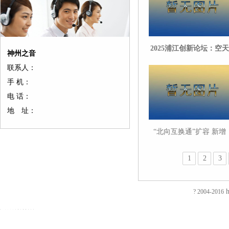
2025浦江创新论坛：空天
神州之音
海洋可持续发展受关注 A
联系人：
赋能带来新契机
手 机：
电 话：
友
友
友
友
友
友
友
友
友
友
友
友
情
情
情
情
情
情
情
情
情
情
情
情
地 址：
链
链
链
链
链
链
链
链
链
链
链
链
接：
接：
接：
接：
接：
接：
接：
接：
接：
接：
接：
接：
“北向互换通”扩容 新增
蚀
厚
合
厂
自
家
东
防
电
电
电
绝
LPR利率互换
刻
片
页
房
动
具
莞
静
磁
磁
磁
缘
加
加
厂
装
喷
五
印
电
铁
锁
锁
电
1
2
3
EVA
工
工
家
修
砂
金
刷
推
电
电
阻
泡
过
厚
仿
店
机
厂
厂
拉
控
控
测
棉
滤
板
古
面
喷
家
东
电
锁
锁
试
防
网
吸
合
装
砂
陶
莞
磁
磁
磁
仪
h
? 2004-2016
火
蚀
塑
页
修
机
瓷
彩
铁
力
力
直
阻
刻
厂
拉
东
毛
净
盒
旋
锁
锁
流
友
友
燃
腐
家
手
莞
边
水
印
转
智
电
情
情
EVA
蚀
厚
厂
店
机
器
刷
电
能
阻
链
链