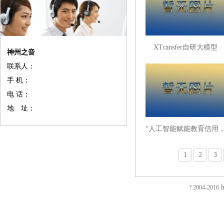
XTransfer自研大模型
神州之音
TradePilot获最佳AI风控
联系人：
用奖
手 机：
电 话：
地 址：
“人工智能赋能教育信用
助力教育治理创新”跨学
研讨会在沪举办
1
2
3
友
友
友
友
友
友
友
友
友
友
友
友
友
友
情
情
情
情
情
情
情
情
情
情
情
情
情
情
链
链
链
链
链
链
链
链
链
链
链
链
链
链
h
接：
接：
接：
接：
接：
接：
接：
接：
接：
接：
接：
接：
接：
接：
? 2004-2016
蚀
厚
合
厂
自
家
东
防
电
电
电
镀
绝
镀
刻
片
页
房
动
具
莞
静
磁
磁
磁
钛
缘
钛
加
加
厂
装
喷
五
印
电
铁
锁
锁
加
电
加
EVA