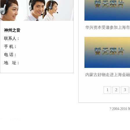
华兴资本受邀参加上海市
神州之音
市场监督管理局首场“企
联系人：
圆桌会议”
手 机：
电 话：
地 址：
内蒙古好物走进上海金融
友
友
友
友
友
友
友
友
友
友
友
友
友
友
机构系列活动在沪启动
情
情
情
情
情
情
情
情
情
情
情
情
情
情
链
链
链
链
链
链
链
链
链
链
链
链
链
链
1
2
3
接：
接：
接：
接：
接：
接：
接：
接：
接：
接：
接：
接：
接：
接：
蚀
厚
合
厂
自
家
东
防
电
电
电
镀
绝
镀
刻
片
页
房
动
具
莞
静
磁
磁
磁
钛
缘
钛
h
加
加
厂
装
喷
五
印
电
铁
锁
锁
加
电
加
? 2004-2016
EVA
工
工
家
修
砂
金
刷
推
电
电
工
阻
工
泡
过
厚
仿
店
机
厂
厂
拉
控
控
镀
测
镀
棉
滤
板
古
面
喷
家
东
电
锁
锁
钛
试
钛
防
网
吸
合
装
砂
陶
莞
磁
磁
磁
厂
仪
厂