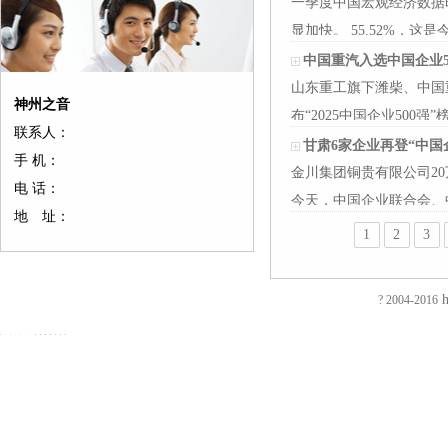
一季度中国宏观经济数据
显加快。 55.52%，
去年12月份以…
中国重汽入选中国企业5
山东重工旗下潍柴、中国
神州之音
布“2025中国企业50
联系人：
和17位，这是潍…
甘肃6家企业再登“中国企
手 机：
金川集团铜贵有限公司20
电 话：
今天，中国企业联合会、中
地 址：
白银集团…
1
2
3
友
友
友
友
友
友
友
友
友
友
友
友
友
友
情
情
情
情
情
情
情
情
情
情
情
情
情
情
链
链
链
链
链
链
链
链
链
链
链
链
链
链
h
? 2004-2016
接：
接：
接：
接：
接：
接：
接：
接：
接：
接：
接：
接：
接：
接：
蚀
厚
合
厂
自
家
东
防
电
电
电
镀
绝
镀
刻
片
页
房
动
具
莞
静
磁
磁
磁
钛
缘
钛
加
加
厂
装
喷
五
印
电
铁
锁
锁
加
电
加
EVA
工
工
家
修
砂
金
刷
推
电
电
工
阻
工
泡
过
厚
仿
店
机
厂
厂
拉
控
控
镀
测
镀
棉
滤
板
古
面
喷
家
东
电
锁
锁
钛
试
钛
防
网
吸
合
装
砂
陶
莞
磁
磁
磁
厂
仪
厂