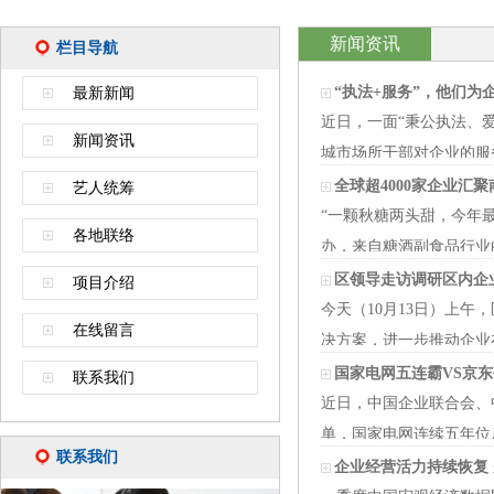
新闻资讯
栏目导航
“执法+服务”，他们为
最新新闻
近日，一面“秉公执法、
新闻资讯
城市场所干部对企业的服
的…
全球超4000家企业汇
艺人统筹
“一颗秋糖两头甜，今年最
各地联络
办，来自糖酒副食品行业
糖酒会…
区领导走访调研区内企
项目介绍
今天（10月13日）上
在线留言
决方案，进一步推动企业
注于汽车…
国家电网五连霸VS京
联系我们
近日，中国企业联合会、中
单，国家电网连续五年位
联系我们
他前…
企业经营活力持续恢复