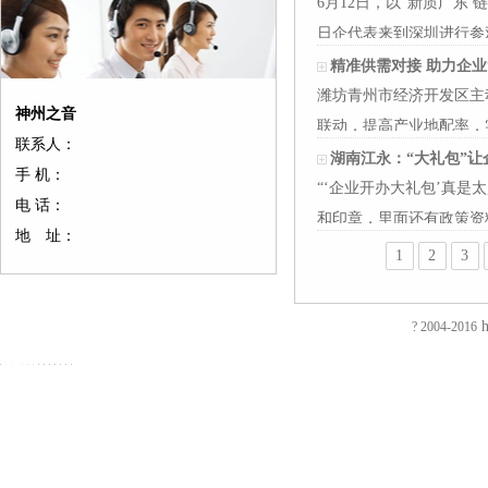
6月12日，以“新质广东
日企代表来到深圳进行参
务平…
精准供需对接 助力企业
潍坊青州市经济开发区主
神州之音
联动，提高产业地配率，
联系人：
服务…
湖南江永：“大礼包”
手 机：
“‘企业开办大礼包’真
电 话：
和印章，里面还有政策资
地 址：
政…
1
2
3
友
友
友
友
友
友
友
友
友
友
友
友
友
友
情
情
情
情
情
情
情
情
情
情
情
情
情
情
链
链
链
链
链
链
链
链
链
链
链
链
链
链
h
? 2004-2016
接：
接：
接：
接：
接：
接：
接：
接：
接：
接：
接：
接：
接：
接：
蚀
厚
合
厂
自
家
东
防
电
电
电
镀
绝
镀
刻
片
页
房
动
具
莞
静
磁
磁
磁
钛
缘
钛
加
加
厂
装
喷
五
印
电
铁
锁
锁
加
电
加
EVA
工
工
家
修
砂
金
刷
推
电
电
工
阻
工
泡
过
厚
仿
店
机
厂
厂
拉
控
控
镀
测
镀
棉
滤
板
古
面
喷
家
东
电
锁
锁
钛
试
钛
防
网
吸
合
装
砂
陶
莞
磁
磁
磁
厂
仪
厂