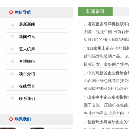
新闻资讯
栏目导航
培育更多海洋科技领军
最新新闻
图源：视觉中国 日前召
新闻资讯
科技领军企业是国家战略
破、带动…
952家规上企业 今年规
艺人统筹
碲化镉发电玻璃产品。 
各地联络
目标进发。良好的产业生
料产业规…
中北高新区企业青洽会
项目介绍
山西国正绿色建造科技公
在线留言
业固废资源化利用为核心
（山西）…
山东中小企业多项指标
联系我们
邢子义说，压缩机在氢能
将其作为重点攻关方向，
联系我们
离子液封…
创新热土与国际企业的“