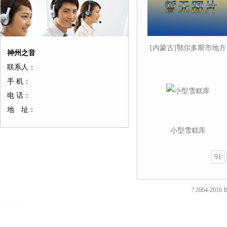
[内蒙古]鄂尔多斯市地方
神州之音
海事局组织学习《各地联
联系人：
系服务群众经验做法选
手 机：
编》
友
友
友
友
友
友
友
友
友
友
友
友
电 话：
情
情
情
情
情
情
情
情
情
情
情
情
地 址：
链
链
链
链
链
链
链
链
链
链
链
链
接：
接：
接：
接：
接：
接：
接：
接：
接：
接：
接：
接：
小型雪糕库
蚀
厚
合
厂
自
家
东
防
电
电
电
绝
刻
片
页
房
动
具
莞
静
磁
磁
磁
缘
加
加
厂
装
喷
五
印
电
铁
锁
锁
电
91
EVA
工
工
家
修
砂
金
刷
推
电
电
阻
泡
过
厚
仿
店
机
厂
厂
拉
控
控
测
棉
滤
板
古
面
喷
家
东
电
锁
锁
试
防
网
吸
合
装
砂
陶
莞
磁
磁
磁
仪
h
? 2004-2016
火
蚀
塑
页
修
机
瓷
彩
铁
力
力
直
阻
刻
厂
拉
东
毛
净
盒
旋
锁
锁
流
友
友
燃
腐
家
手
莞
边
水
印
转
智
电
情
情
EVA
蚀
厚
厂
店
机
器
刷
电
能
阻
链
链