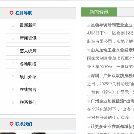
新闻资讯
栏目导航
区领导调研制造业企业
最新新闻
4月8日下午，区委副书
新闻资讯
制造有限公司，实地了解
海尤顺…
山东加快工业企业梯度
艺人统筹
国家级制造业单项冠军企业
各地联络
业大类的省份，一批拔节
山东挖掘…
深圳、广州双双跻身独
项目介绍
近日，2025中关村论坛
在线留言
（简称《报告》）显示，
第二，凸显…
广州企业加速破浪“出海
联系我们
在全球化浪潮下，“出海
平对外开放的生动实践。
联系我们
确提出…
让更多企业在新领域新