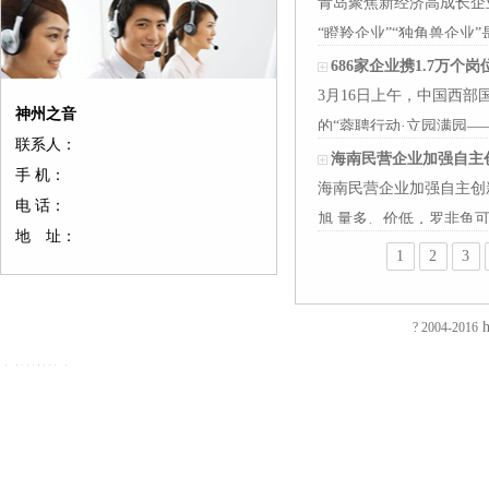
青岛聚焦新经济高成长企
“瞪羚企业”“独角兽企
企…
686家企业携1.7万个
3月16日上午，中国西
神州之音
的“蓉聘行动·立园满园—
联系人：
人单位到场…
海南民营企业加强自主
手 机：
海南民营企业加强自主创新
电 话：
旭 量多、价低，罗非鱼
地 址：
路水…
1
2
3
友
友
友
友
友
友
友
友
友
友
友
友
友
友
情
情
情
情
情
情
情
情
情
情
情
情
情
情
链
链
链
链
链
链
链
链
链
链
链
链
链
链
h
? 2004-2016
接：
接：
接：
接：
接：
接：
接：
接：
接：
接：
接：
接：
接：
接：
蚀
厚
合
厂
自
家
东
防
电
电
电
镀
绝
镀
刻
片
页
房
动
具
莞
静
磁
磁
磁
钛
缘
钛
加
加
厂
装
喷
五
印
电
铁
锁
锁
加
电
加
EVA
工
工
家
修
砂
金
刷
推
电
电
工
阻
工
泡
过
厚
仿
店
机
厂
厂
拉
控
控
镀
测
镀
棉
滤
板
古
面
喷
家
东
电
锁
锁
钛
试
钛
防
网
吸
合
装
砂
陶
莞
磁
磁
磁
厂
仪
厂