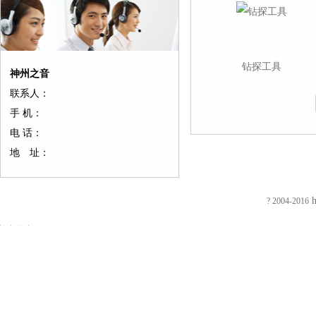
钻探工具
神州之音
友
友
友
友
友
友
友
友
友
友
友
友
友
友
联系人：
情
情
情
情
情
情
情
情
情
情
情
情
情
情
链
链
链
链
链
链
链
链
链
链
链
链
链
链
手 机：
接：
接：
接：
接：
接：
接：
接：
接：
接：
接：
接：
接：
接：
接：
电 话：
蚀
厚
合
厂
自
家
东
防
电
电
电
镀
绝
镀
刻
片
页
房
动
具
莞
静
磁
磁
磁
钛
缘
钛
地 址：
加
加
厂
装
喷
五
印
电
铁
锁
锁
加
电
加
EVA
工
工
家
修
砂
金
刷
推
电
电
工
阻
工
泡
过
厚
仿
店
机
厂
厂
拉
控
控
镀
测
镀
棉
滤
板
古
面
喷
家
东
电
锁
锁
钛
试
钛
h
? 2004-2016
防
网
吸
合
装
砂
陶
莞
磁
磁
磁
厂
仪
厂
火
蚀
塑
页
修
机
瓷
彩
铁
力
力
家
直
家
阻
刻
厂
拉
东
毛
净
盒
旋
锁
锁
流
燃
腐
家
手
莞
边
水
印
转
智
电
EVA
蚀
厚
厂
店
机
器
刷
电
能
阻
彩
加
片
家
面
冷
五
厂
磁
柜
测
色
工
吸
合
装
冻
金
东
铁
锁
试
EVA
补
塑
页
修
修
衣
莞
吸
仪
内
强
厂
厂
深
边
勾
彩
盘
回