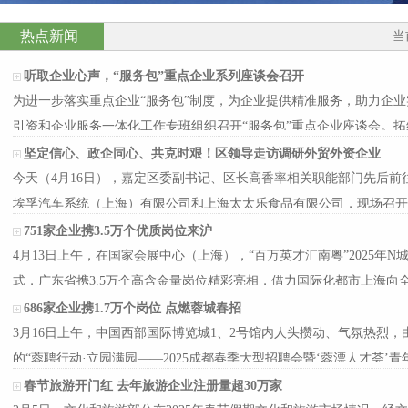
热点新闻
当
听取企业心声，“服务包”重点企业系列座谈会召开
为进一步落实重点企业“服务包”制度，为企业提供精准服务，助力企业
引资和企业服务一体化工作专班组织召开“服务包”重点企业座谈会。拓
成电路…
坚定信心、政企同心、共克时艰！区领导走访调研外贸外资企业
今天（4月16日），嘉定区委副书记、区长高香率相关职能部门先后
埃孚汽车系统（上海）有限公司和上海太太乐食品有限公司，现场召开
进解决企…
751家企业携3.5万个优质岗位来沪
4月13日上午，在国家会展中心（上海），“百万英才汇南粤”2025年
式，广东省携3.5万个高含金量岗位精彩亮相，借力国际化都市上海向
圳为主力…
686家企业携1.7万个岗位 点燃蓉城春招
3月16日上午，中国西部国际博览城1、2号馆内人头攒动、气氛热烈
的“蓉聘行动·立园满园——2025成都春季大型招聘会暨‘蓉漂人才荟’青
人单位到场…
春节旅游开门红 去年旅游企业注册量超30万家