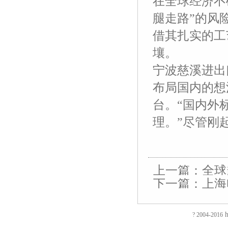
在全球经济不
腿走路”的风
借其扎实的工
壤。
宁波慈溪进出
布局国内的想
台。“国内外
理。”尽管刚
友
友
友
友
友
友
友
友
友
友
友
友
情
情
情
情
情
情
情
情
情
情
情
情
链
链
链
链
链
链
链
链
链
链
链
链
接：
接：
接：
接：
接：
接：
接：
接：
接：
接：
接：
接：
蚀
厚
合
厂
自
家
东
防
电
电
电
绝
上一篇：
全球
刻
片
页
房
动
具
莞
静
磁
磁
磁
缘
加
加
厂
装
喷
五
印
电
铁
锁
锁
电
下一篇：
上海
EVA
工
工
家
修
砂
金
刷
推
电
电
阻
泡
过
厚
仿
店
机
厂
厂
拉
控
控
测
棉
滤
板
古
面
喷
家
东
电
锁
锁
试
防
网
吸
合
装
砂
陶
莞
磁
磁
磁
仪
h
? 2004-2016
火
蚀
塑
页
修
机
瓷
彩
铁
力
力
直