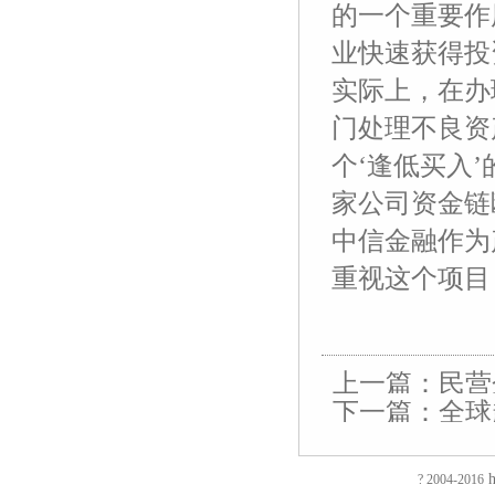
的一个重要作
业快速获得投
实际上，在办
门处理不良资
个‘逢低买入
家公司资金链
中信金融作为
重视这个项目
上一篇：
民营
下一篇：
全球
友
友
友
友
友
友
友
友
友
友
友
友
友
友
情
情
情
情
情
情
情
情
情
情
情
情
情
情
链
链
链
链
链
链
链
链
链
链
链
链
链
链
接：
接：
接：
接：
接：
接：
接：
接：
接：
接：
接：
接：
接：
接：
h
? 2004-2016
蚀
厚
合
厂
自
家
东
防
电
电
电
镀
绝
镀