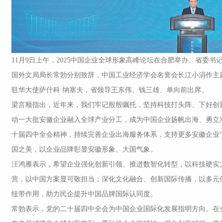
11月9日上午，2025中国企业全球形象高峰论坛在合肥举办。省委
国外文局局长常勃分别致辞，中国工业经济学会名誉会长江小涓作主
驻华大使萨什科·纳塞夫，省领导王东伟、钱三雄、单向前出席。
梁言顺指出，近年来，我们牢记殷殷嘱托，坚持科技打头阵、下好创
动一大批安徽企业融入全球产业分工，成为中国企业扬帆出海、勇立
十届四中全会精神，持续完善企业出海服务体系，支持更多安徽企业“
国之美，以企业品牌彰显安徽形象、大国气象。
汪鸿雁表示，希望企业强化创新引领、推进数智化转型，以科技硬实力
营，以中国方案显可敬担当；深化文化融合、创新国际传播，以多元
纽带作用，助力民企提升中国品牌国际认同度。
常勃表示，党的二十届四中全会为中国企业国际化发展指明方向。在